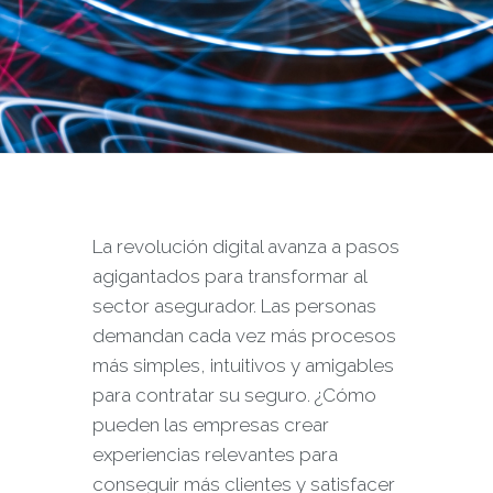
La revolución digital avanza a pasos
agigantados para transformar al
sector asegurador. Las personas
demandan cada vez más procesos
más simples, intuitivos y amigables
para contratar su seguro. ¿Cómo
pueden las empresas crear
experiencias relevantes para
conseguir más clientes y satisfacer