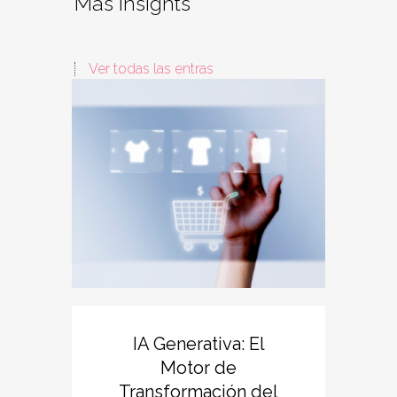
Más insights
Ver todas las entras
IA Generativa: El
El
Motor de
Asis
Transformación del