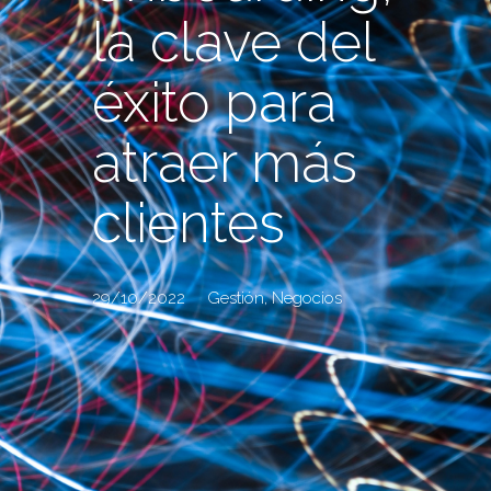
la clave del
éxito para
atraer más
clientes
29/10/2022
Gestión
,
Negocios