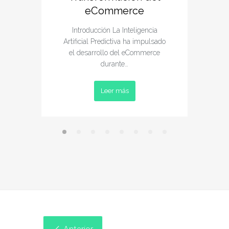
En es
eCommerce
enten
Introducción La Inteligencia
Artificial Predictiva ha impulsado
el desarrollo del eCommerce
durante…
Leer más
Anterior